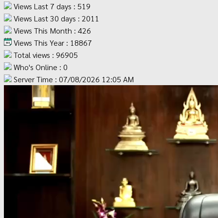
Views Last 7 days : 519
Views Last 30 days : 2011
Views This Month : 426
Views This Year : 18867
Total views : 96905
Who's Online : 0
Server Time : 07/08/2026 12:05 AM