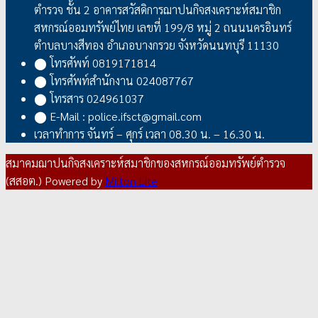
ตำรวจ ชั้น 2 อาคารสวัสดิการฌาปนกิจสงเคราะห์สมาชิก
สหกรณ์ออมทรัพย์ไทย เลขที่ 199/8 หมู่ 2 ถนนนครอินทร์
ตำบลบางสีทอง อำเภอบางกรวย จังหวัดนนทบุรี 11130
⬤ โทรศัพท์ 0819171814
⬤ โทรศัพท์สำนักงาน 024087767
⬤ โทรสาร 024961037
⬤ E-Mail : police.ifsct@gmail.com
เวลาทำการ จันทร์ – ศุกร์ เวลา 08.30 น. – 16.30 น.
สมาคมฌาปนกิจสงเคราะห์สมาชิกของสหกรณ์ออมทรัพย์ตำรวจ
(สสอต.)
Powered by
Milton Lite